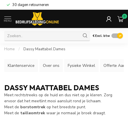
30 dagen retourneren
0
MENU
€
Excl. btw
Home
/
Dassy Maattabel Dames
Klantenservice
Over ons
Fysieke Winkel
Offerte Aanv
DASSY MAATTABEL DAMES
Meet rechtstreeks op de huid en dus niet op je kleren. Zorg
ervoor dat het meetlint mooi aansluit rond je lichaam.
Meet de
borstomtrek
op het breedste punt.
Meet de
tailleomtrek
waar je normaal je broek draagt.