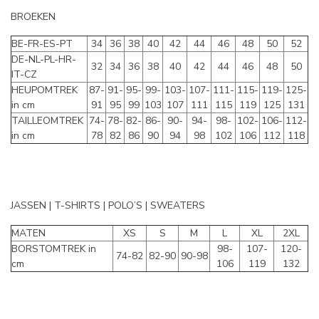
BROEKEN
BE-FR-ES-PT
34
36
38
40
42
44
46
48
50
52
DE-NL-PL-HR-
32
34
36
38
40
42
44
46
48
50
IT-CZ
HEUPOMTREK
87-
91-
95-
99-
103-
107-
111-
115-
119-
125-
in cm
91
95
99
103
107
111
115
119
125
131
TAILLEOMTREK
74-
78-
82-
86-
90-
94-
98-
102-
106-
112-
in cm
78
82
86
90
94
98
102
106
112
118
JASSEN | T-SHIRTS | POLO’S | SWEATERS
MATEN
XS
S
M
L
XL
2XL
BORSTOMTREK in
98-
107-
120-
74-82
82-90
90-98
cm
106
119
132