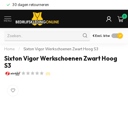
30 dagen retourneren
0
MENU
€
Excl. btw
Home
/
Sixton Vigor Werkschoenen Zwart Hoog S3
Sixton Vigor Werkschoenen Zwart Hoog
S3
(0)