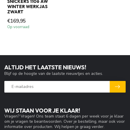
SNICKERS 1106 AW
WINTER WERKJAS
ZWART
€169,95
Op voorraad
ALTIJD HET LAATSTE NIEUWS!
Blijf op de hoogte van de laatste nieuwtjes en acties.
WIJ STAAN VOOR JE KLAAR!
Vragen? Vragen! Ons team staat 6 dagen per week voor je klaar
om je vragen te beantwoorden. Over je bestelling, maar ook voor
informatie over producten. Wij helpen je graag verder.