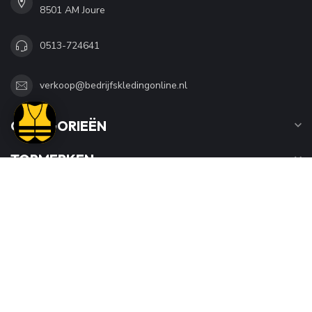
8501 AM Joure
0513-724641
verkoop@bedrijfskledingonline.nl
CATEGORIEËN
TOPMERKEN
INFORMATIE
MIJN ACCOUNT