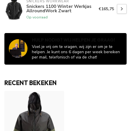
SNICKERS WORKWEAR
Snickers 1100 Winter Werkjas
€165,75
AllroundWork Zwart
Op voorraad
HULP NODIG? WIJ HELPEN JE GRAAG!
Voel je vrij om te vragen, wij zijn er om je te
helpen. Je kunt ons 6 dagen per week bereiken
per mail, telefonisch of via de chat!
RECENT BEKEKEN