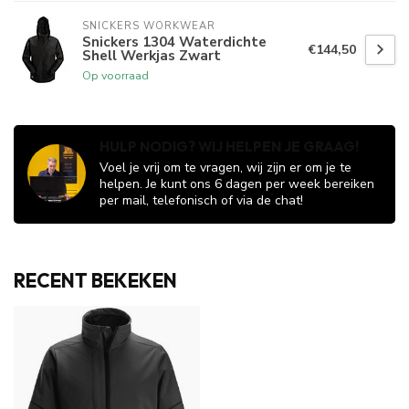
SNICKERS WORKWEAR
Snickers 1304 Waterdichte
€144,50
Shell Werkjas Zwart
Op voorraad
HULP NODIG? WIJ HELPEN JE GRAAG!
Voel je vrij om te vragen, wij zijn er om je te
helpen. Je kunt ons 6 dagen per week bereiken
per mail, telefonisch of via de chat!
RECENT BEKEKEN