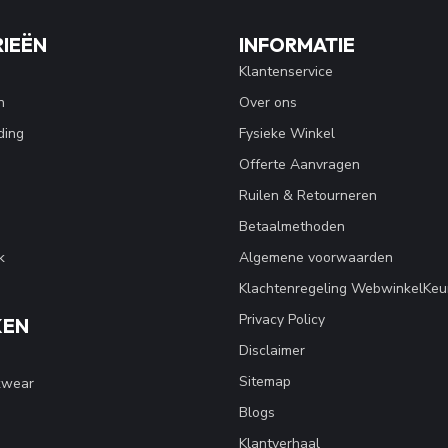
IEËN
INFORMATIE
Klantenservice
n
Over ons
ding
Fysieke Winkel
Offerte Aanvragen
Ruilen & Retourneren
Betaalmethoden
k
Algemene voorwaarden
Klachtenregeling WebwinkelKeu
Privacy Policy
KEN
Disclaimer
Sitemap
kwear
Blogs
Klantverhaal