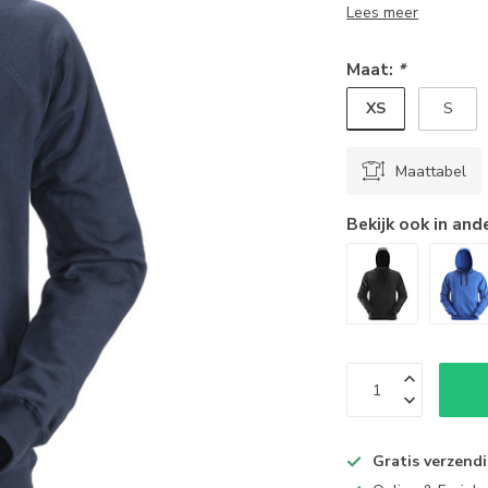
Lees meer
Maat:
*
XS
S
Maattabel
Bekijk ook in and
Gratis verzend