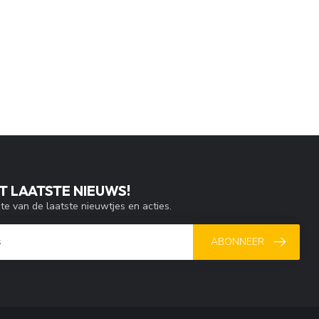
T LAATSTE NIEUWS!
gte van de laatste nieuwtjes en acties.
ABONNEER