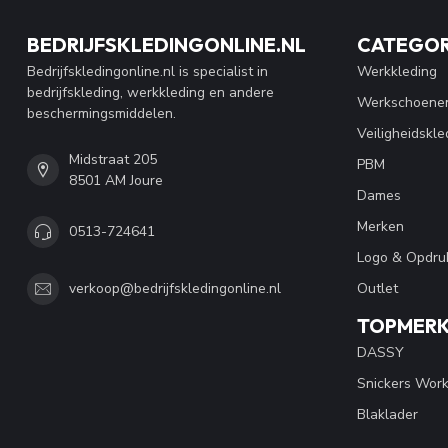
BEDRIJFSKLEDINGONLINE.NL
CATEGOR
Bedrijfskledingonline.nl is specialist in
Werkkleding
bedrijfskleding, werkkleding en andere
Werkschoene
beschermingsmiddelen.
Veiligheidskle
Midstraat 205
PBM
8501 AM Joure
Dames
Merken
0513-724641
Logo & Opdru
Outlet
verkoop@bedrijfskledingonline.nl
TOPMER
DASSY
Snickers Wor
Blaklader