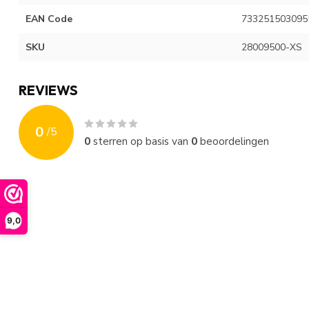
EAN Code
733251503095
SKU
28009500-XS
REVIEWS
0
/
5
0
sterren op basis van
0
beoordelingen
9,0