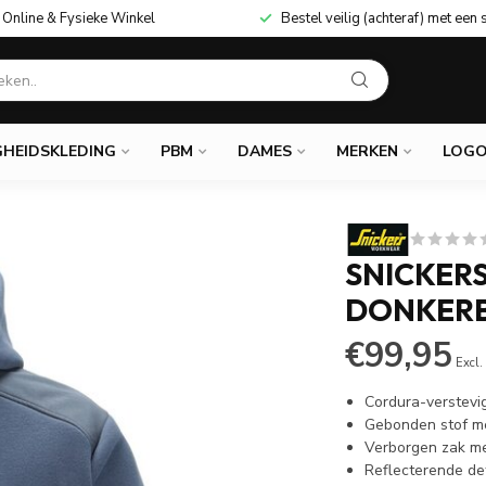
Online & Fysieke Winkel
Bestel veilig (achteraf) met een 
GHEIDSKLEDING
PBM
DAMES
MERKEN
LOGO
SNICKERS
DONKER
€99,95
Excl.
Cordura-verstevi
Gebonden stof me
Verborgen zak me
Reflecterende det