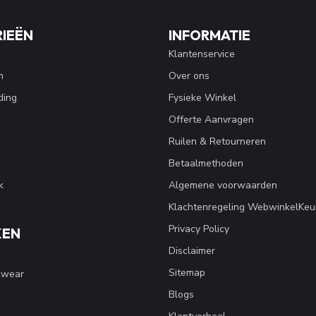
IEËN
INFORMATIE
Klantenservice
n
Over ons
ding
Fysieke Winkel
Offerte Aanvragen
Ruilen & Retourneren
Betaalmethoden
k
Algemene voorwaarden
Klachtenregeling WebwinkelKeu
Privacy Policy
KEN
Disclaimer
Sitemap
kwear
Blogs