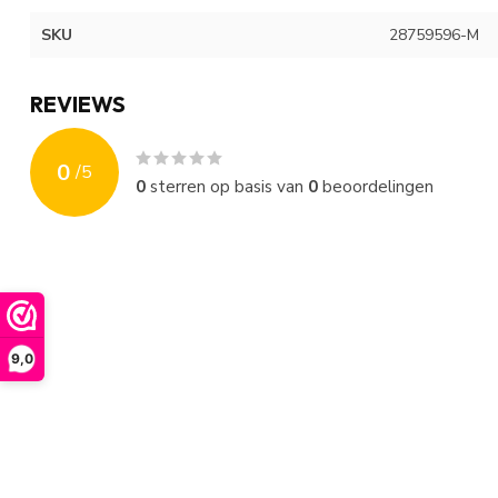
SKU
28759596-M
REVIEWS
0
/
5
0
sterren op basis van
0
beoordelingen
9,0