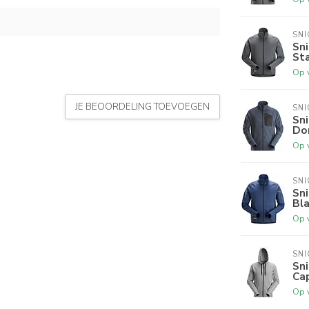
SN
Sni
Sta
Op 
JE BEOORDELING TOEVOEGEN
SN
Sni
Do
Op 
SN
Sni
Bl
Op 
SN
Sni
Cap
Op 