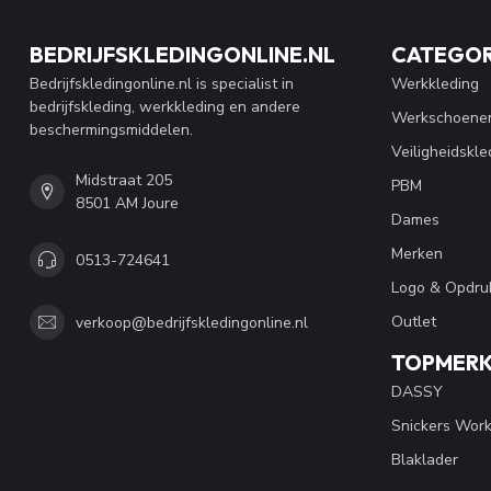
BEDRIJFSKLEDINGONLINE.NL
CATEGOR
Bedrijfskledingonline.nl is specialist in
Werkkleding
bedrijfskleding, werkkleding en andere
Werkschoene
beschermingsmiddelen.
Veiligheidskle
Midstraat 205
PBM
8501 AM Joure
Dames
Merken
0513-724641
Logo & Opdru
Outlet
verkoop@bedrijfskledingonline.nl
TOPMER
DASSY
Snickers Wor
Blaklader