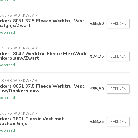
ICKERS WORKWEAR
ckers 8051 37.5 Fleece Werktrui Vest
€95,50
BEKIJKEN
algrijs/Zwart
voorraad
ICKERS WORKWEAR
ckers 8042 Werktrui Fleece FlexiWork
€74,75
BEKIJKEN
nkerblauw/Zwart
voorraad
ICKERS WORKWEAR
ckers 8051 37.5 Fleece Werktrui Vest
€95,50
BEKIJKEN
auw/Donkerblauw
voorraad
ICKERS WORKWEAR
ckers 2801 Classic Vest met
€68,25
BEKIJKEN
uchon Grijs
voorraad