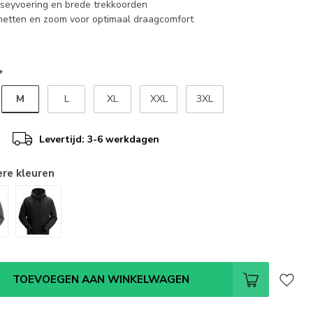
seyvoering en brede trekkoorden
etten en zoom voor optimaal draagcomfort
*
M
L
XL
XXL
3XL
Levertijd: 3-6 werkdagen
ere kleuren
TOEVOEGEN AAN WINKELWAGEN