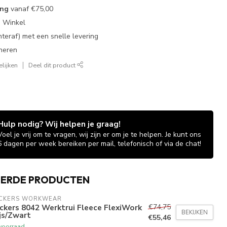
ing
vanaf
€75,00
e Winkel
chteraf) met een snelle levering
neren
lijken
Deel dit product
Hulp nodig? Wij helpen je graag!
Voel je vrij om te vragen, wij zijn er om je te helpen. Je kunt ons
6 dagen per week bereiken per mail, telefonisch of via de chat!
EERDE PRODUCTEN
ICKERS WORKWEAR
€74,75
ckers 8042 Werktrui Fleece FlexiWork
BEKIJKEN
js/Zwart
€55,46
voorraad