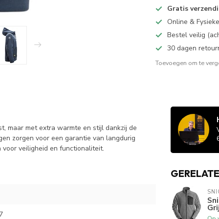
Gratis verzend
Online & Fysiek
Bestel veilig (a
30 dagen retour
Toevoegen om te verge
, maar met extra warmte en stijl dankzij de
gen zorgen voor een garantie van langdurig
oor veiligheid en functionaliteit.
GERELAT
SN
Sni
Gri
7
Op 