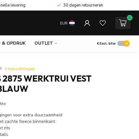
snelle levering
30 dagen retourneren
0
EUR
 & OPDRUK
OUTLET
€
Excl. btw
0 beoordelingen
 2875 WERKTRUI VEST
BLAUW
 btw
gingen voor extra duurzaamheid
t zachte fleece binnenkant
t rits
ails