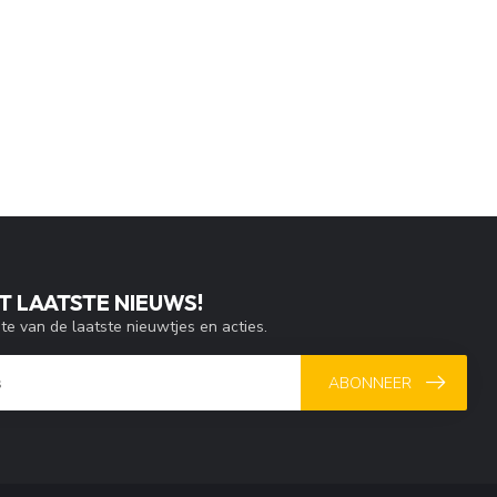
T LAATSTE NIEUWS!
gte van de laatste nieuwtjes en acties.
ABONNEER