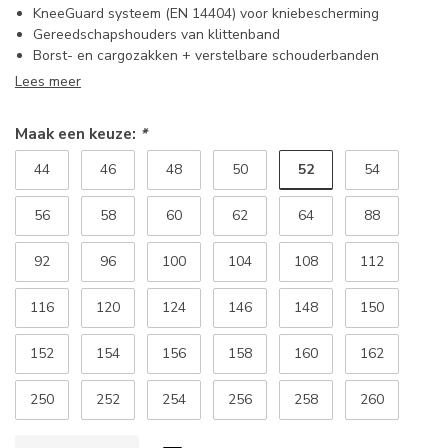
KneeGuard systeem (EN 14404) voor kniebescherming
Gereedschapshouders van klittenband
Borst- en cargozakken + verstelbare schouderbanden
Lees meer
Maak een keuze:
*
52
44
46
48
50
54
56
58
60
62
64
88
92
96
100
104
108
112
116
120
124
146
148
150
152
154
156
158
160
162
250
252
254
256
258
260