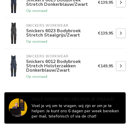
€139,95
Stretch Donkerblauw/Zwart
Op voorraad
SNICKERS WORKWEAR
Snickers 6023 Bodybroek
€139,95
Stretch Staalgrijs/Zwart
Op voorraad
SNICKERS WORKWEAR
Snickers 6012 Bodybroek
Stretch Holsterzakken
€149,95
Donkerblauw/Zwart
Op voorraad
HULP NODIG? WIJ HELPEN JE GRAAG!
Voel je vrij om te vragen, wij zijn er om je te
helpen. Je kunt ons 6 dagen per week bereiken
per mail, telefonisch of via de chat!