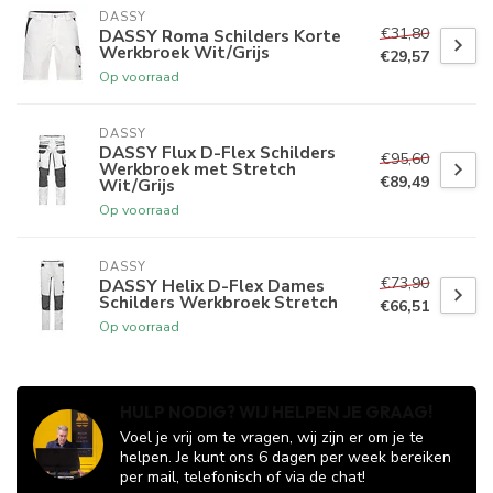
DASSY
€31,80
DASSY Roma Schilders Korte
Werkbroek Wit/Grijs
€29,57
Op voorraad
DASSY
DASSY Flux D-Flex Schilders
€95,60
Werkbroek met Stretch
€89,49
Wit/Grijs
Op voorraad
DASSY
€73,90
DASSY Helix D-Flex Dames
Schilders Werkbroek Stretch
€66,51
Op voorraad
HULP NODIG? WIJ HELPEN JE GRAAG!
Voel je vrij om te vragen, wij zijn er om je te
helpen. Je kunt ons 6 dagen per week bereiken
per mail, telefonisch of via de chat!