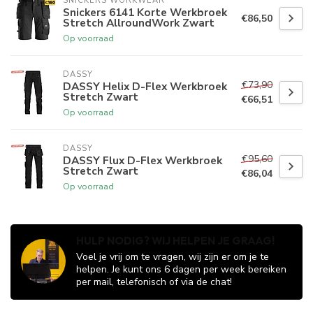
SNICKERS WORKWEAR
Snickers 6141 Korte Werkbroek
€86,50
Stretch AllroundWork Zwart
Op voorraad
DASSY
€73,90
DASSY Helix D-Flex Werkbroek
Stretch Zwart
€66,51
Op voorraad
DASSY
€95,60
DASSY Flux D-Flex Werkbroek
Stretch Zwart
€86,04
Op voorraad
HULP NODIG? WIJ HELPEN JE GRAAG!
Voel je vrij om te vragen, wij zijn er om je te
helpen. Je kunt ons 6 dagen per week bereiken
per mail, telefonisch of via de chat!