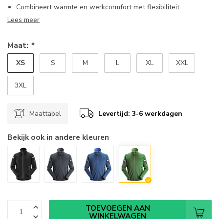
Combineert warmte en werkcormfort met flexibiliteit
Lees meer
Maat:
*
XS
S
M
L
XL
XXL
3XL
Maattabel
Levertijd: 3-6 werkdagen
Bekijk ook in andere kleuren
TOEVOEGEN AAN
WINKELWAGEN