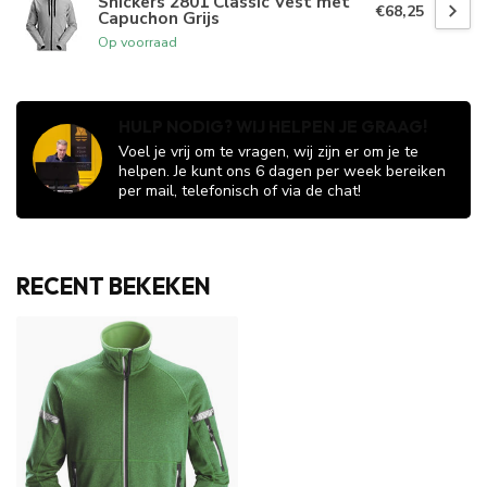
Snickers 2801 Classic Vest met
€68,25
Capuchon Grijs
Op voorraad
HULP NODIG? WIJ HELPEN JE GRAAG!
Voel je vrij om te vragen, wij zijn er om je te
helpen. Je kunt ons 6 dagen per week bereiken
per mail, telefonisch of via de chat!
RECENT BEKEKEN