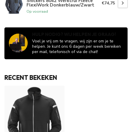
Snickers 8042 Werktrui Fleece
€74,75
FlexiWork Donkerblauw/Zwart
Op voorraad
HULP NODIG? WIJ HELPEN JE GRAAG!
Voel je vrij om te vragen, wij zijn er om je te
helpen. Je kunt ons 6 dagen per week bereiken
per mail, telefonisch of via de chat!
RECENT BEKEKEN