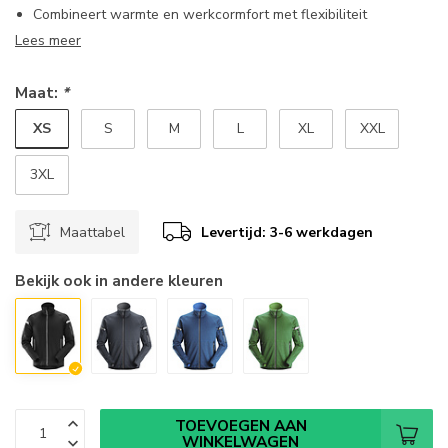
Combineert warmte en werkcormfort met flexibiliteit
Lees meer
Maat:
*
XS
S
M
L
XL
XXL
3XL
Maattabel
Levertijd: 3-6 werkdagen
Bekijk ook in andere kleuren
TOEVOEGEN AAN
WINKELWAGEN