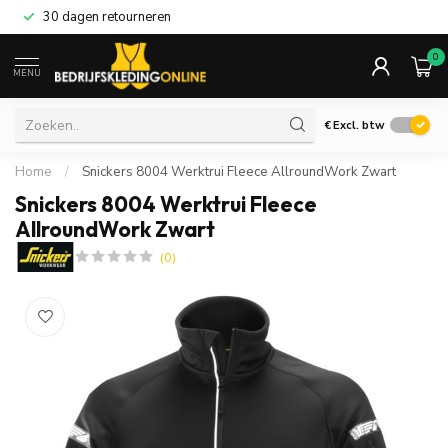
30 dagen retourneren
0
MENU
€
Excl. btw
Home
/
Snickers 8004 Werktrui Fleece AllroundWork Zwart
Snickers 8004 Werktrui Fleece
AllroundWork Zwart
(0)