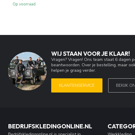
Op voorraad
WIJ STAAN VOOR JE KLAAR!
Vragen? Vragen! Ons team staat 6 dagen pe
beantwoorden. Over je bestelling, maar ook
helpen je graag verder.
KLANTENSERVICE
BEKIJK O
BEDRIJFSKLEDINGONLINE.NL
CATEGOR
Bedrijfskledingonline.nl is specialist in
Werkkleding