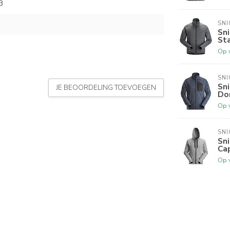
3
SN
Sni
Sta
Op 
SN
Sni
JE BEOORDELING TOEVOEGEN
Do
Op 
SN
Sni
Cap
Op 