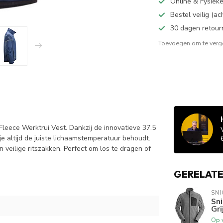
Online & Fysiek
Bestel veilig (a
30 dagen retour
Toevoegen om te verge
Fleece Werktrui Vest. Dankzij de innovatieve 37.5
e altijd de juiste lichaamstemperatuur behoudt.
en veilige ritszakken. Perfect om los te dragen of
GERELAT
SN
Sni
Gri
Op 