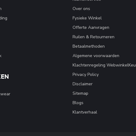
n
Over ons
ding
Fysieke Winkel
Offerte Aanvragen
Ruilen & Retourneren
Betaalmethoden
k
Algemene voorwaarden
Klachtenregeling WebwinkelKeu
Privacy Policy
KEN
Disclaimer
Sitemap
kwear
Blogs
Klantverhaal