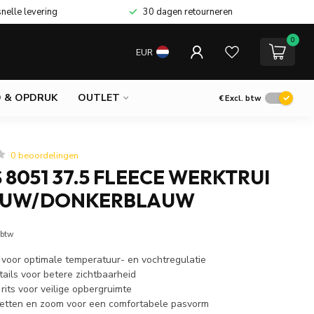
snelle levering
30 dagen retourneren
0
EUR
 & OPDRUK
OUTLET
€
Excl. btw
0 beoordelingen
 8051 37.5 FLEECE WERKTRUI
LAUW/DONKERBLAUW
 btw
 voor optimale temperatuur- en vochtregulatie
ails voor betere zichtbaarheid
its voor veilige opbergruimte
etten en zoom voor een comfortabele pasvorm