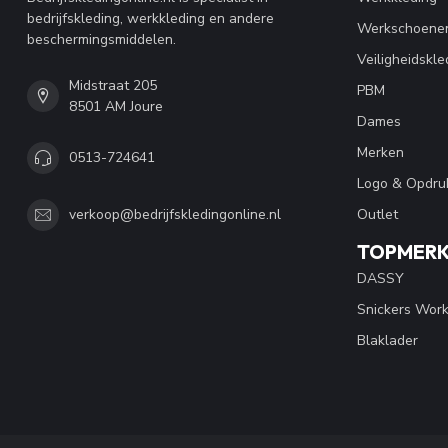
bedrijfskleding, werkkleding en andere
Werkschoene
beschermingsmiddelen.
Veiligheidskle
Midstraat 205
PBM
8501 AM Joure
Dames
Merken
0513-724641
Logo & Opdru
Outlet
verkoop@bedrijfskledingonline.nl
TOPMER
DASSY
Snickers Wor
Blaklader