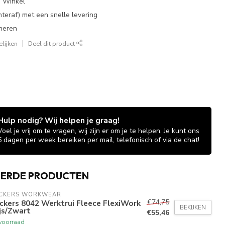
e Winkel
chteraf) met een snelle levering
neren
lijken
Deel dit product
Hulp nodig? Wij helpen je graag!
Voel je vrij om te vragen, wij zijn er om je te helpen. Je kunt ons
6 dagen per week bereiken per mail, telefonisch of via de chat!
EERDE PRODUCTEN
ICKERS WORKWEAR
€74,75
ckers 8042 Werktrui Fleece FlexiWork
BEKIJKEN
js/Zwart
€55,46
voorraad