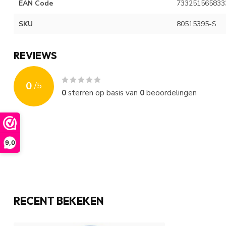
EAN Code
733251565833
SKU
80515395-S
REVIEWS
0
/
5
0
sterren op basis van
0
beoordelingen
9,0
RECENT BEKEKEN