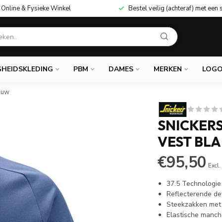
Online & Fysieke Winkel
Bestel veilig (achteraf) met een 
GHEIDSKLEDING
PBM
DAMES
MERKEN
LOGO
auw
SNICKERS
VEST B
€95,50
Excl.
37.5 Technologie
Reflecterende det
Steekzakken met r
Elastische manch