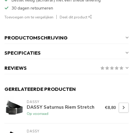
Bestel veilig (achteraf) met een snelle levering
30 dagen retourneren
Toevoegen om te vergelijken
Deel dit product
PRODUCTOMSCHRIJVING
SPECIFICATIES
REVIEWS
GERELATEERDE PRODUCTEN
DASSY
DASSY Saturnus Riem Stretch
€8,80
Op voorraad
DASSY