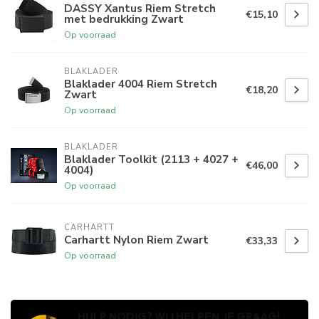
DASSY Xantus Riem Stretch
€15,10
met bedrukking Zwart
Op voorraad
BLAKLADER
Blaklader 4004 Riem Stretch
€18,20
Zwart
Op voorraad
BLAKLADER
Blaklader Toolkit (2113 + 4027 +
€46,00
4004)
Op voorraad
CARHARTT
Carhartt Nylon Riem Zwart
€33,33
Op voorraad
HULP NODIG? WIJ HELPEN JE GRAAG!