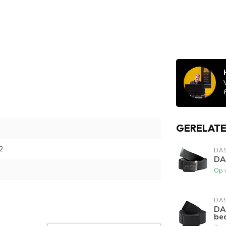
GERELAT
2
DA
DA
Op 
DA
DA
be