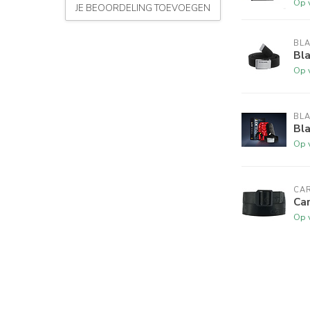
Op 
JE BEOORDELING TOEVOEGEN
BL
Bl
Op 
BL
Bla
Op 
CA
Ca
Op 