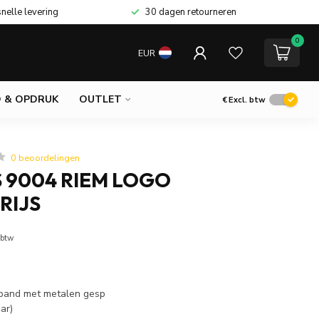
snelle levering
30 dagen retourneren
0
EUR
 & OPDRUK
OUTLET
€
Excl. btw
0 beoordelingen
 9004 RIEM LOGO
RIJS
 btw
 band met metalen gesp
ar)