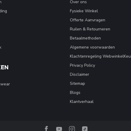
n
Over ons
ding
Fysieke Winkel
Offerte Aanvragen
Ruilen & Retourneren
Betaalmethoden
k
Algemene voorwaarden
Klachtenregeling WebwinkelKeu
Privacy Policy
KEN
Disclaimer
Sitemap
kwear
Blogs
Klantverhaal