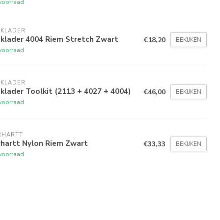
voorraad
AKLADER
aklader 4004 Riem Stretch Zwart
€18,20
BEKIJKEN
voorraad
AKLADER
klader Toolkit (2113 + 4027 + 4004)
€46,00
BEKIJKEN
voorraad
RHARTT
rhartt Nylon Riem Zwart
€33,33
BEKIJKEN
voorraad