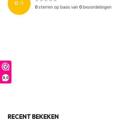
0
/
5
0
sterren op basis van
0
beoordelingen
9,0
RECENT BEKEKEN