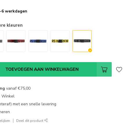
 3-6 werkdagen
ere kleuren
TOEVOEGEN AAN WINKELWAGEN
ing
vanaf
€75,00
e Winkel
chteraf) met een snelle levering
neren
lijken
Deel dit product