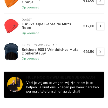
€12,00
Oranje
Op voorraad
DASSY
DASSY Xipe Gebreide Muts
€12,00
Rood
Op voorraad
SNICKERS WORKWEAR
Snickers 9031 Winddichte Muts
€29,50
Donkerblauw
Op voorraad
HULP NODIG? WIJ HELPEN JE GRAAG!
Voel je vrij om te vragen, wij zijn er om je te
helpen. Je kunt ons 6 dagen per week bereiken
per mail, telefonisch of via de chat!