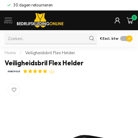
30 dagen retourneren
0
MENU
€
Excl. btw
Home
/
Veiligheidsbril Flex Helder
Veiligheidsbril Flex Helder
(1)