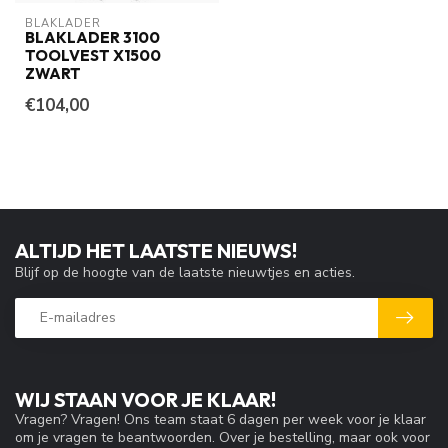
BLAKLADER
BLAKLADER 3100
TOOLVEST X1500
ZWART
€104,00
ALTIJD HET LAATSTE NIEUWS!
Blijf op de hoogte van de laatste nieuwtjes en acties.
WIJ STAAN VOOR JE KLAAR!
Vragen? Vragen! Ons team staat 6 dagen per week voor je klaar
om je vragen te beantwoorden. Over je bestelling, maar ook voor