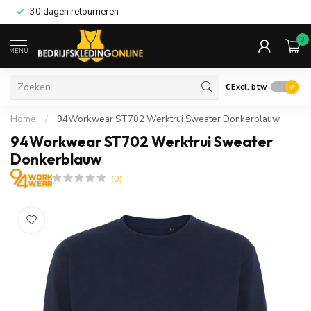
30 dagen retourneren
0
MENU
€
Excl. btw
Home
/
94Workwear ST702 Werktrui Sweater Donkerblauw
94Workwear ST702 Werktrui Sweater
Donkerblauw
(0)