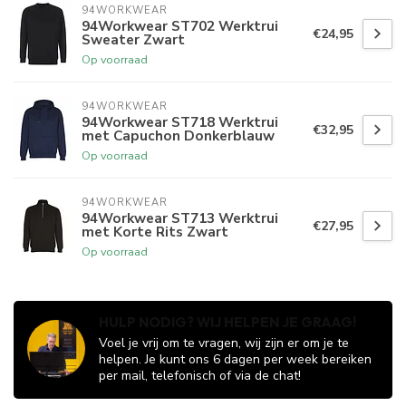
94WORKWEAR
94Workwear ST702 Werktrui
€24,95
Sweater Zwart
Op voorraad
94WORKWEAR
94Workwear ST718 Werktrui
€32,95
met Capuchon Donkerblauw
Op voorraad
94WORKWEAR
94Workwear ST713 Werktrui
€27,95
met Korte Rits Zwart
Op voorraad
HULP NODIG? WIJ HELPEN JE GRAAG!
Voel je vrij om te vragen, wij zijn er om je te
helpen. Je kunt ons 6 dagen per week bereiken
per mail, telefonisch of via de chat!