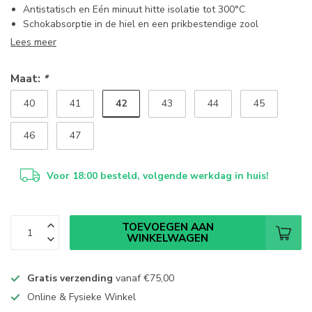
Antistatisch en Eén minuut hitte isolatie tot 300°C
Schokabsorptie in de hiel en een prikbestendige zool
Lees meer
Maat:
*
42
40
41
43
44
45
46
47
Voor 18:00 besteld, volgende werkdag in huis!
TOEVOEGEN AAN
WINKELWAGEN
Gratis verzending
vanaf
€75,00
Online & Fysieke Winkel