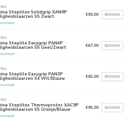
INA
ina Steplitex Solidgrip XAN9P
€90,00
BEKIJKEN
ligheidslaarzen S5 Zwart
voorraad
INA
ina Steplite Easygrip PAN4P
€67,00
BEKIJKEN
ligheidslaarzen S5 Geel/Zwart
voorraad
INA
ina Steplite Easygrip PAN3P
€65,00
BEKIJKEN
ligheidslaarzen S4 Wit/Blauw
voorraad
INA
kina Steplitex Thermoprotec XAC9P
€95,00
BEKIJKEN
ligheidslaarzen S5 Oranje/Blauw
voorraad