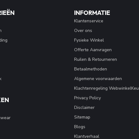
IEËN
INFORMATIE
Klantenservice
n
Over ons
ding
Fysieke Winkel
Offerte Aanvragen
Ruilen & Retourneren
Betaalmethoden
k
Algemene voorwaarden
Klachtenregeling WebwinkelKeu
Privacy Policy
KEN
Disclaimer
Sitemap
kwear
Blogs
Klantverhaal