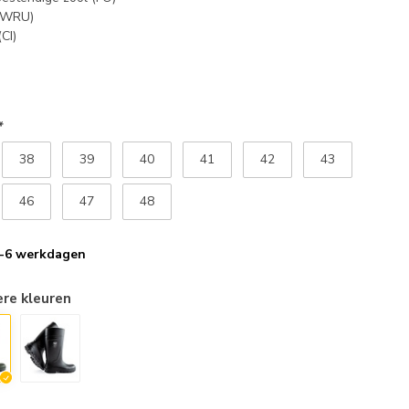
(WRU)
CI)
*
38
39
40
41
42
43
46
47
48
 2-6 werkdagen
ere kleuren