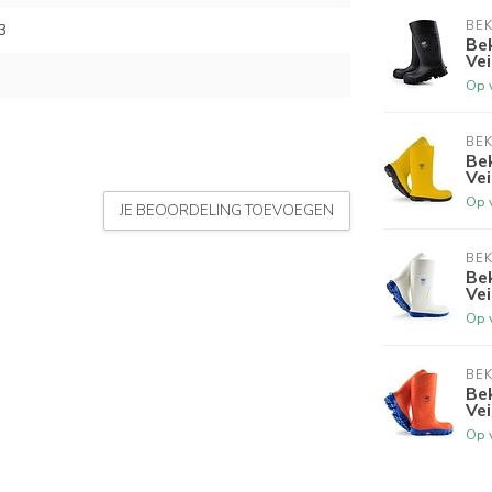
BEK
3
Bek
Vei
Op 
BEK
Bek
Vei
Op 
JE BEOORDELING TOEVOEGEN
BEK
Bek
Vei
Op 
BEK
Be
Vei
Op 