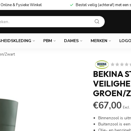
Online & Fysieke Winkel
Bestel veilig (achteraf) met een 
GHEIDSKLEDING
PBM
DAMES
MERKEN
LOGO
oen/Zwart
BEKINA S
VEILIGHE
GROEN/
€67,00
Excl.
Binnenzool is ui
Buitenzool is een
Olie- en benzine