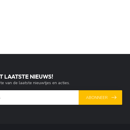
T LAATSTE NIEUWS!
gte van de laatste nieuwtjes en acties.
ABONNEER