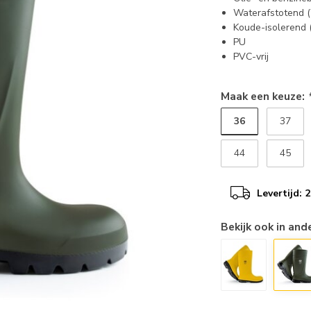
Waterafstotend 
Koude-isolerend (
PU
PVC-vrij
Maak een keuze:
36
37
44
45
Levertijd:
Bekijk ook in and