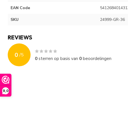
EAN Code
541268401431
SKU
24999-GR-36
REVIEWS
0
/
5
0
sterren op basis van
0
beoordelingen
9,0