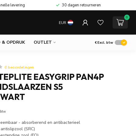
snelle levering
30 dagen retourneren
0
EUR
 & OPDRUK
OUTLET
€
Excl. btw
0 beoordelingen
TEPLITE EASYGRIP PAN4P
IDSLAARZEN S5
ZWART
 btw
tneembaar - absorberend en antibacterieel
 antislipzool (SRC)
bestendige zool (FO)