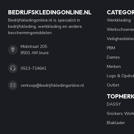
BEDRIJFSKLEDINGONLINE.NL
CATEGOR
Bedrijfskledingonline.nl is specialist in
Werkkleding
bedrijfskleding, werkkleding en andere
Werkschoene
beschermingsmiddelen.
Veiligheidskle
Midstraat 205
PBM
8501 AM Joure
Dames
Merken
0513-724641
Logo & Opdru
Outlet
verkoop@bedrijfskledingonline.nl
TOPMER
DASSY
Snickers Wor
Blaklader