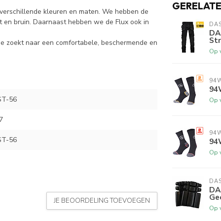
GERELAT
n verschillende kleuren en maten. We hebben de
rt en bruin. Daarnaast hebben we de Flux ook in
DA
DA
St
je zoekt naar een comfortabele, beschermende en
Op 
94
94
ST-56
Op 
7
94
ST-56
94
Op 
DA
DA
Gec
JE BEOORDELING TOEVOEGEN
Op 