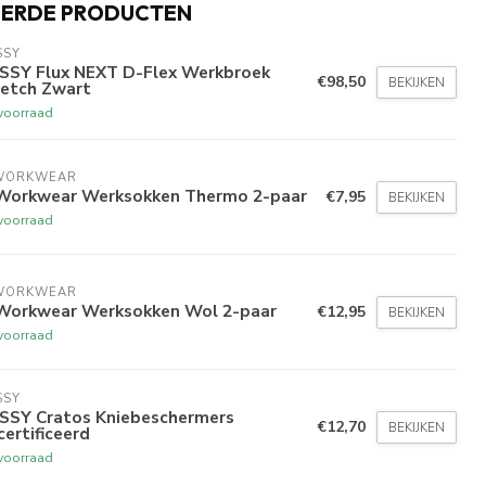
EERDE PRODUCTEN
SSY
SSY Flux NEXT D-Flex Werkbroek
€98,50
BEKIJKEN
retch Zwart
voorraad
WORKWEAR
Workwear Werksokken Thermo 2-paar
€7,95
BEKIJKEN
voorraad
WORKWEAR
Workwear Werksokken Wol 2-paar
€12,95
BEKIJKEN
voorraad
SSY
SSY Cratos Kniebeschermers
€12,70
BEKIJKEN
ertificeerd
voorraad