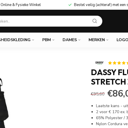
Online & Fysieke Winkel
Bestel veilig (achteraf) met een 
GHEIDSKLEDING
PBM
DAMES
MERKEN
LOGO
DASSY F
STRETCH
€86,
€95,60
Laatste kans - u
2 voor € 170 ex.
65% Polyester /
Nylon Cordura ve