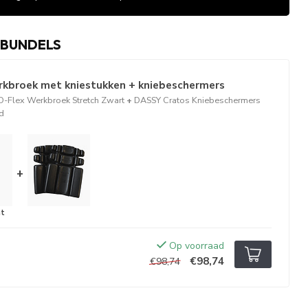
 BUNDELS
rkbroek met kniestukken + kniebeschermers
D-Flex Werkbroek Stretch Zwart
+
DASSY Cratos Kniebeschermers
rd
+
Op voorraad
€98,74
€98,74