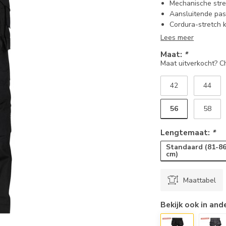
Mechanische stre
Aansluitende pa
Cordura-stretch 
Lees meer
Maat:
*
Maat uitverkocht? 
42
44
56
58
Lengtemaat:
*
Standaard (81-8
cm)
Maattabel
Bekijk ook in and