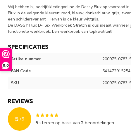
Wij hebben bij bedrijfskledingonline de Dassy Flux op voorraad i
Flux in de volgende kleuren: rood, blauw, donkerblauw, grijs, zwa
een schildersvariant. Hiervan is de kleur wit/grijs.
De DASSY Flux D-Flex Werkbroek Stretch is dus ideaal wanneer 
functionele werkbroek. Een werkbroek van topkwaliteit!
SPECIFICATIES
Artikelnummer
200975-0783-
9,0
EAN Code
541472915254
SKU
200975-0783-
REVIEWS
5
/
5
5
sterren op basis van
2
beoordelingen