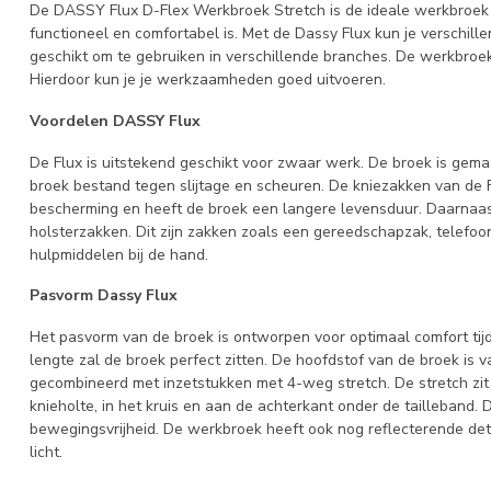
De DASSY Flux D-Flex Werkbroek Stretch is de ideale werkbroek
functioneel en comfortabel is. Met de Dassy Flux kun je verschi
geschikt om te gebruiken in verschillende branches. De werkbroek 
Hierdoor kun je je werkzaamheden goed uitvoeren.
Voordelen DASSY Flux
De Flux is uitstekend geschikt voor zwaar werk. De broek is gema
broek bestand tegen slijtage en scheuren. De kniezakken van de Fl
bescherming en heeft de broek een langere levensduur. Daarnaast
holsterzakken. Dit zijn zakken zoals een gereedschapzak, telefoon
hulpmiddelen bij de hand.
Pasvorm Dassy Flux
Het pasvorm van de broek is ontworpen voor optimaal comfort ti
lengte zal de broek perfect zitten. De hoofdstof van de broek is 
gecombineerd met inzetstukken met 4-weg stretch. De stretch zit 
knieholte, in het kruis en aan de achterkant onder de tailleband.
bewegingsvrijheid. De werkbroek heeft ook nog reflecterende detai
licht.