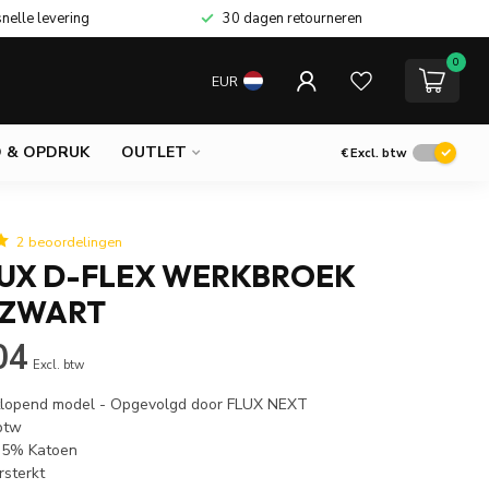
snelle levering
30 dagen retourneren
0
EUR
 & OPDRUK
OUTLET
€
Excl. btw
2 beoordelingen
LUX D-FLEX WERKBROEK
 ZWART
04
Excl. btw
itlopend model - Opgevolgd door FLUX NEXT
 btw
 35% Katoen
rsterkt