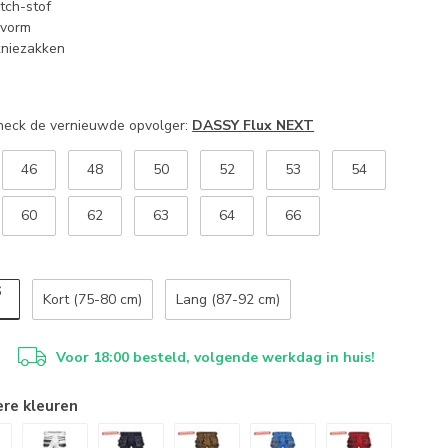
tch-stof
svorm
kniezakken
Check de vernieuwde opvolger:
DASSY Flux NEXT
46
48
50
52
53
54
60
62
63
64
66
6
Kort (75-80 cm)
Lang (87-92 cm)
Voor 18:00 besteld, volgende werkdag in huis!
ere kleuren