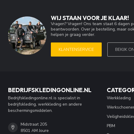
WIJ STAAN VOOR JE KLAAR!
Vragen? Vragen! Ons team staat 6 dagen pe
beantwoorden. Over je bestelling, maar ook
helpen je graag verder.
KLANTENSERVICE
BEKIJK O
BEDRIJFSKLEDINGONLINE.NL
CATEGOR
Bedrijfskledingonline.nl is specialist in
Werkkleding
bedrijfskleding, werkkleding en andere
Werkschoene
beschermingsmiddelen.
Veiligheidskle
Midstraat 205
PBM
8501 AM Joure