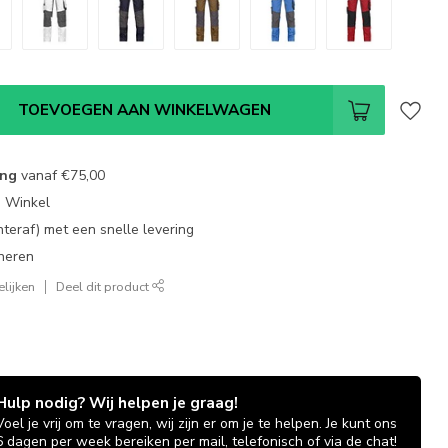
TOEVOEGEN AAN WINKELWAGEN
ing
vanaf
€75,00
e Winkel
chteraf) met een snelle levering
neren
lijken
Deel dit product
Hulp nodig? Wij helpen je graag!
Voel je vrij om te vragen, wij zijn er om je te helpen. Je kunt ons
6 dagen per week bereiken per mail, telefonisch of via de chat!