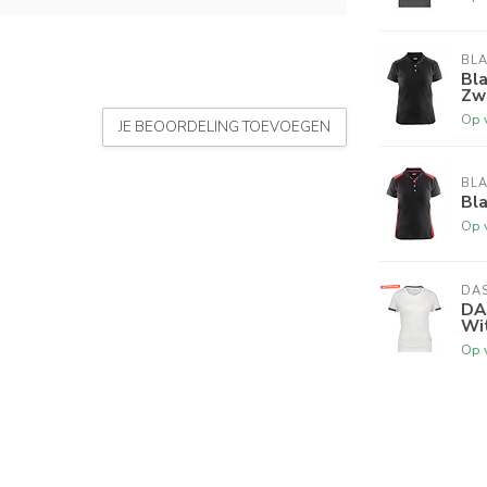
BL
Bl
Zw
Op 
JE BEOORDELING TOEVOEGEN
BL
Bl
Op 
DA
DA
Wit
Op 