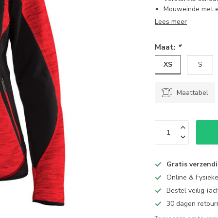
Mouweinde met e
Lees meer
Maat:
*
XS
S
Maattabel
Gratis verzend
Online & Fysiek
Bestel veilig (a
30 dagen retour