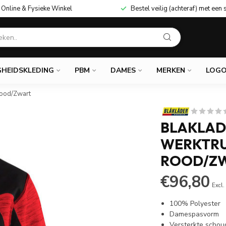
Online & Fysieke Winkel
Bestel veilig (achteraf) met een 
GHEIDSKLEDING
PBM
DAMES
MERKEN
LOGO
Rood/Zwart
BLAKLAD
WERKTRU
ROOD/Z
€96,80
Excl.
100% Polyester
Damespasvorm
Versterkte schoud