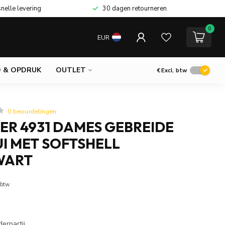
snelle levering
30 dagen retourneren
0
EUR
 & OPDRUK
OUTLET
€
Excl. btw
0 beoordelingen
ER 4931 DAMES GEBREIDE
I MET SOFTSHELL
WART
 btw
erpartij