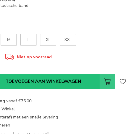
lastische band
M
L
XL
XXL
Niet op voorraad
TOEVOEGEN AAN WINKELWAGEN
ing
vanaf
€75,00
e Winkel
chteraf) met een snelle levering
neren