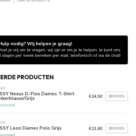
lijken
Deel dit product
Hulp nodig? Wij helpen je graag!
Voel je vrij om te vragen, wij zijn er om je te helpen. Je kunt ons
6 dagen per week bereiken per mail, telefonisch of via de chat!
EERDE PRODUCTEN
SSY
SSY Nexus D-Flex Dames T-Shirt
€24,50
BEKIJKEN
nkerblauw/Grijs
voorraad
SSY
SSY Leon Dames Polo Grijs
€21,60
BEKIJKEN
voorraad