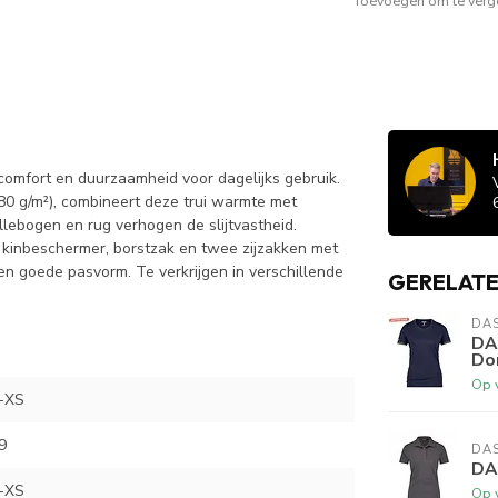
Toevoegen om te verge
omfort en duurzaamheid voor dagelijks gebruik.
0 g/m²), combineert deze trui warmte met
ellebogen en rug verhogen de slijtvastheid.
t kinbeschermer, borstzak en twee zijzakken met
n goede pasvorm. Te verkrijgen in verschillende
GERELAT
DA
DA
Do
Op 
-XS
9
DA
DA
-XS
Op 