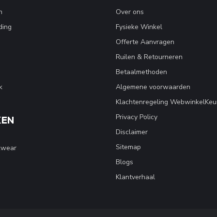
n
Over ons
ding
Fysieke Winkel
Offerte Aanvragen
Ruilen & Retourneren
Betaalmethoden
k
Algemene voorwaarden
Klachtenregeling WebwinkelKeu
Privacy Policy
KEN
Disclaimer
Sitemap
kwear
Blogs
Klantverhaal