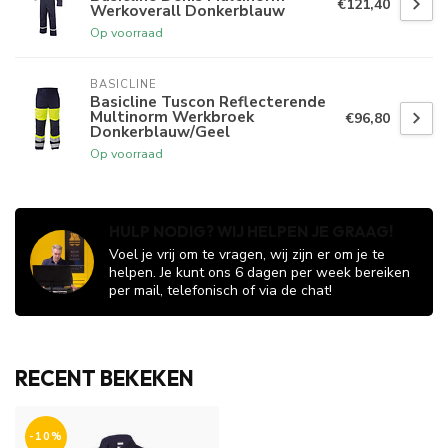
€121,40
Werkoverall Donkerblauw
Op voorraad
BASICLINE
Basicline Tuscon Reflecterende
Multinorm Werkbroek
€96,80
Donkerblauw/Geel
Op voorraad
HULP NODIG? WIJ HELPEN JE GRAAG!
Voel je vrij om te vragen, wij zijn er om je te
helpen. Je kunt ons 6 dagen per week bereiken
per mail, telefonisch of via de chat!
RECENT BEKEKEN
-10%