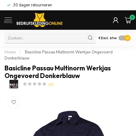
30 dagen retourneren
0
MENU
€
Excl. btw
Home
/
Basicline Passau Multinorm Werkjas Ongevoerd
Donkerblauw
Basicline Passau Multinorm Werkjas
Ongevoerd Donkerblauw
(0)