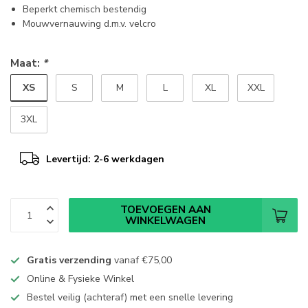
Beperkt chemisch bestendig
Mouwvernauwing d.m.v. velcro
Maat:
*
XS
S
M
L
XL
XXL
3XL
Levertijd: 2-6 werkdagen
TOEVOEGEN AAN
WINKELWAGEN
Gratis verzending
vanaf
€75,00
Online & Fysieke Winkel
Bestel veilig (achteraf) met een snelle levering