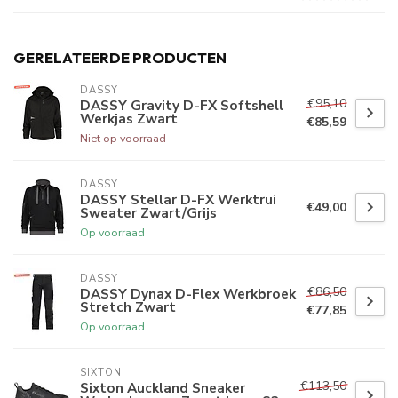
GERELATEERDE PRODUCTEN
DASSY
€95,10
DASSY Gravity D-FX Softshell
Werkjas Zwart
€85,59
Niet op voorraad
DASSY
DASSY Stellar D-FX Werktrui
€49,00
Sweater Zwart/Grijs
Op voorraad
DASSY
€86,50
DASSY Dynax D-Flex Werkbroek
Stretch Zwart
€77,85
Op voorraad
SIXTON
€113,50
Sixton Auckland Sneaker