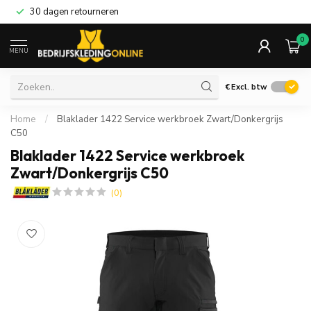
30 dagen retourneren
0
MENU
€
Excl. btw
Home
/
Blaklader 1422 Service werkbroek Zwart/Donkergrijs
C50
Blaklader 1422 Service werkbroek
Zwart/Donkergrijs C50
(0)