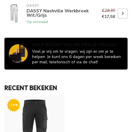
DASSY
€29,30
DASSY Nashville Werkbroek
Wit/Grijs
€17,58
Op voorraad
HULP NODIG? WIJ HELPEN JE GRAAG!
Voel je vrij om te vragen, wij zijn er om je te
helpen. Je kunt ons 6 dagen per week bereiken
per mail, telefonisch of via de chat!
RECENT BEKEKEN
-39%