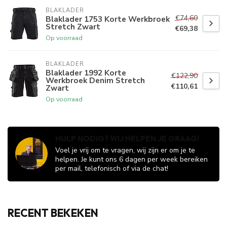
BLAKLADER
€74,60
Blaklader 1753 Korte Werkbroek
Stretch Zwart
€69,38
Op voorraad
BLAKLADER
Blaklader 1992 Korte
€122,90
Werkbroek Denim Stretch
€110,61
Zwart
Op voorraad
HULP NODIG? WIJ HELPEN JE GRAAG!
Voel je vrij om te vragen, wij zijn er om je te
helpen. Je kunt ons 6 dagen per week bereiken
per mail, telefonisch of via de chat!
RECENT BEKEKEN