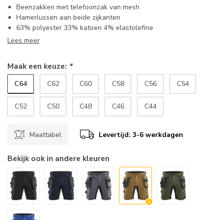
Beenzakken met telefoonzak van mesh
Hamerlussen aan beide zijkanten
63% polyester 33% katoen 4% elastolefine
Lees meer
Maak een keuze:
*
C64
C62
C60
C58
C56
C54
C52
C50
C48
C46
C44
Maattabel
Levertijd: 3-6 werkdagen
Bekijk ook in andere kleuren