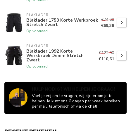
BLAKLADER
€74,60
Blaklader 1753 Korte Werkbroek
Stretch Zwart
€69,38
Op voorraad
BLAKLADER
Blaklader 1992 Korte
€122,90
Werkbroek Denim Stretch
€110,61
Zwart
Op voorraad
HULP NODIG? WIJ HELPEN JE GRAAG!
Voel je vrij om te vragen, wij zijn er om je te
helpen. Je kunt ons 6 dagen per week bereiken
per mail, telefonisch of via de chat!