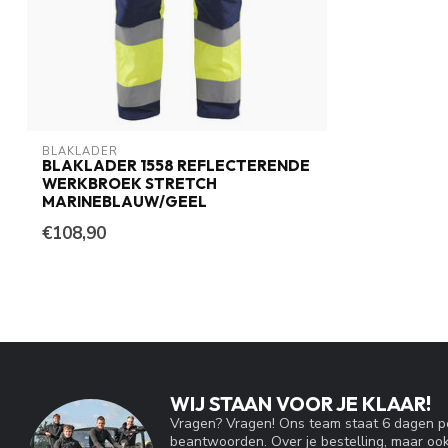
BLAKLADER
BLAKLADER 1558 REFLECTERENDE
WERKBROEK STRETCH
MARINEBLAUW/GEEL
€108,90
WIJ STAAN VOOR JE KLAAR!
Vragen? Vragen! Ons team staat 6 dagen pe
beantwoorden. Over je bestelling, maar ook