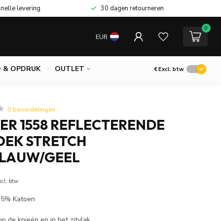
snelle levering
30 dagen retourneren
0
EUR
 & OPDRUK
OUTLET
€
Excl. btw
0 beoordelingen
ER 1558 REFLECTERENDE
EK STRETCH
LAUW/GEEL
xcl. btw
 35% Katoen
 op de knieën en in het zitvlak