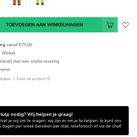
TOEVOEGEN AAN WINKELWAGEN
ing
vanaf
€75,00
e Winkel
chteraf) met een snelle levering
neren
lijken
Deel dit product
Hulp nodig? Wij helpen je graag!
Voel je vrij om te vragen, wij zijn er om je te helpen. Je kunt ons
6 dagen per week bereiken per mail, telefonisch of via de chat!