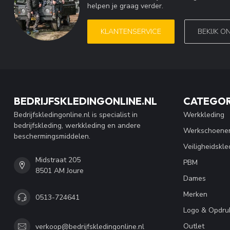
helpen je graag verder.
KLANTENSERVICE
BEKIJK O
BEDRIJFSKLEDINGONLINE.NL
CATEGOR
Bedrijfskledingonline.nl is specialist in
Werkkleding
bedrijfskleding, werkkleding en andere
Werkschoene
beschermingsmiddelen.
Veiligheidskle
Midstraat 205
PBM
8501 AM Joure
Dames
Merken
0513-724641
Logo & Opdru
Outlet
verkoop@bedrijfskledingonline.nl