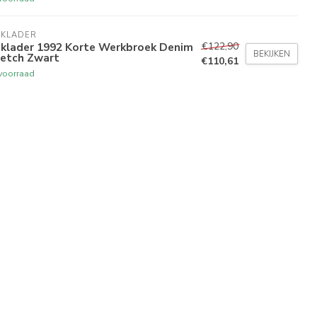
AKLADER
€122,90
aklader 1992 Korte Werkbroek Denim
BEKIJKEN
retch Zwart
€110,61
voorraad