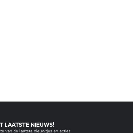
T LAATSTE NIEUWS!
gte van de laatste nieuwtjes en acties.