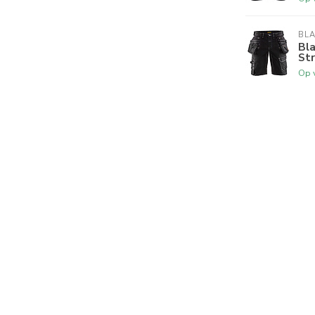
BL
Bl
St
Op 