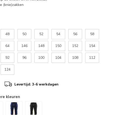
te (knie)zakken
48
50
52
54
56
58
64
146
148
150
152
154
92
96
100
104
108
112
124
Levertijd: 3-6 werkdagen
ere kleuren