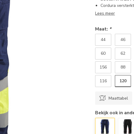
Cordura versterk
Lees meer
Maat:
*
44
46
60
62
156
88
120
116
Maattabel
Bekijk ook in and