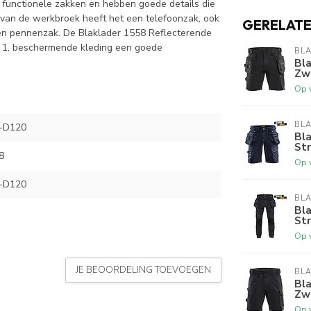
 functionele zakken en hebben goede details die
 van de werkbroek heeft het een telefoonzak, ook
GERELAT
en pennenzak. De Blaklader 1558 Reflecterende
e 1, beschermende kleding een goede
BL
Bl
Zw
Op 
BL
-D120
Bl
St
8
Op 
-D120
BL
Bl
St
Op 
JE BEOORDELING TOEVOEGEN
BL
Bl
Zw
Op 