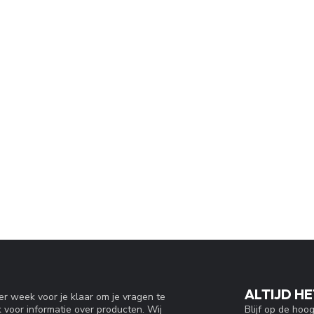
ALTIJD HE
r week voor je klaar om je vragen te
Blijf op de hoo
 voor informatie over producten. Wij