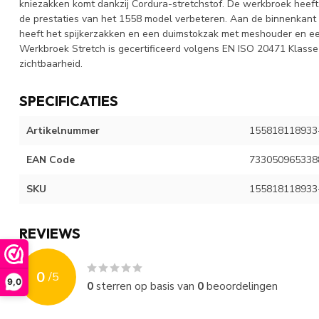
kniezakken komt dankzij Cordura-stretchstof. De werkbroek heeft
de prestaties van het 1558 model verbeteren. Aan de binnenkant
heeft het spijkerzakken en een duimstokzak met meshouder en e
Werkbroek Stretch is gecertificeerd volgens EN ISO 20471 Klass
zichtbaarheid.
SPECIFICATIES
Artikelnummer
155818118933
EAN Code
733050965338
SKU
155818118933
REVIEWS
0
/
5
9,0
0
sterren op basis van
0
beoordelingen