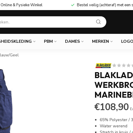
Online & Fysieke Winkel
Bestel veilig (achteraf) met een 
GHEIDSKLEDING
PBM
DAMES
MERKEN
LOGO
blauw/Geel
BLAKLAD
WERKBRO
MARINEB
€108,90
E
65% Polyester /
Water werend
Stretch in kruis /