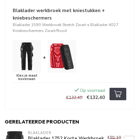
Blaklader werkbroek met kniestukken +
kniebeschermers
Blaklader 1590 Werkbroek Stretch Zwart
+
Blaklader 4027
Kniebeschermers Zwart/Rood
+
Op voorraad
€132,40
€132,40
GERELATEERDE PRODUCTEN
BLAKLADER
€81,10
Blaklader 1752 Korte Werkbroek