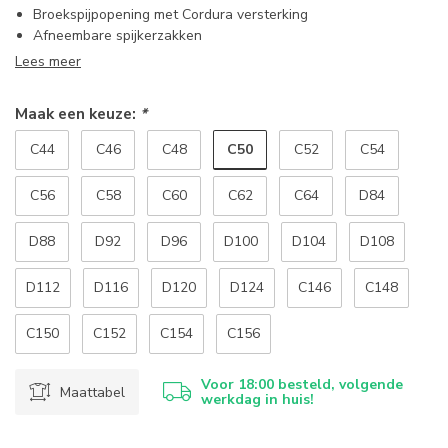
Broekspijpopening met Cordura versterking
Afneembare spijkerzakken
Lees meer
Maak een keuze:
*
C50
C44
C46
C48
C52
C54
C56
C58
C60
C62
C64
D84
D88
D92
D96
D100
D104
D108
D112
D116
D120
D124
C146
C148
C150
C152
C154
C156
Voor 18:00 besteld, volgende
Maattabel
werkdag in huis!