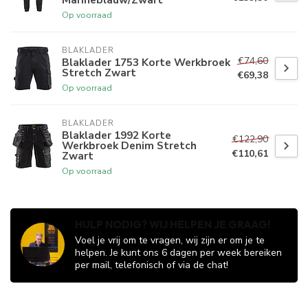
Op voorraad
BLAKLADER
€74,60
Blaklader 1753 Korte Werkbroek
Stretch Zwart
€69,38
Op voorraad
BLAKLADER
Blaklader 1992 Korte
€122,90
Werkbroek Denim Stretch
€110,61
Zwart
Op voorraad
HULP NODIG? WIJ HELPEN JE GRAAG!
Voel je vrij om te vragen, wij zijn er om je te
helpen. Je kunt ons 6 dagen per week bereiken
per mail, telefonisch of via de chat!