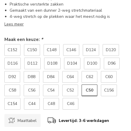
Praktische versterkte zakken
Gemaakt van een dunner 2-weg stretchmateriaal
4-weg stretch op de plekken waar het meest nodig is
Lees meer
Maak een keuze:
*
C152
C150
C148
C146
D124
D120
D116
D112
D108
D104
D100
D96
D92
D88
D84
C64
C62
C60
C50
C58
C56
C54
C52
C156
C154
C44
C48
C46
Maattabel
Levertijd: 3-6 werkdagen