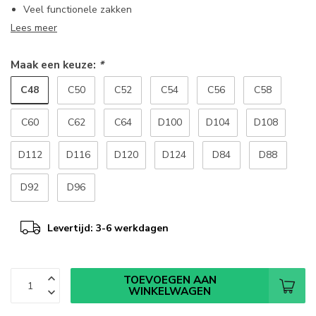
Veel functionele zakken
Lees meer
Maak een keuze:
*
C48
C50
C52
C54
C56
C58
C60
C62
C64
D100
D104
D108
D112
D116
D120
D124
D84
D88
D92
D96
Levertijd: 3-6 werkdagen
TOEVOEGEN AAN
WINKELWAGEN