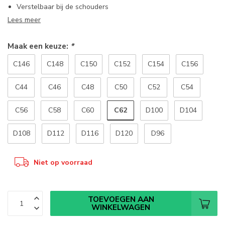
Verstelbaar bij de schouders
Lees meer
Maak een keuze:
*
C146
C148
C150
C152
C154
C156
C44
C46
C48
C50
C52
C54
C62
C56
C58
C60
D100
D104
D108
D112
D116
D120
D96
Niet op voorraad
TOEVOEGEN AAN
WINKELWAGEN