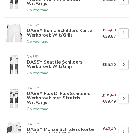
Wit/Grijs
Op voorraad
DASSY
€31,80
DASSY Roma Schilders Korte
Werkbroek Wit/Grijs
€29,57
Op voorraad
DASSY
DASSY Seattle Schilders
€55,20
Werkbroek Wit/Grijs
Op voorraad
DASSY
DASSY Flux D-Flex Schilders
€95,60
Werkbroek met Stretch
€89,49
Wit/Grijs
Op voorraad
DASSY
€43,40
DASSY Monza Schilders Korte