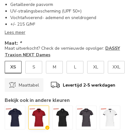
Getailleerde pasvorm
UV-stralingsbescherming (UPF 50+)
Vochtafvoerend- ademend en sneldrogend
+/- 215 G/M²
Lees meer
Maat:
*
Maat uitverkocht? Check de vernieuwde opvolger:
DASSY
Traxion NEXT Dames
XS
S
M
L
XL
XXL
Maattabel
Levertijd 2-5 werkdagen
Bekijk ook in andere kleuren