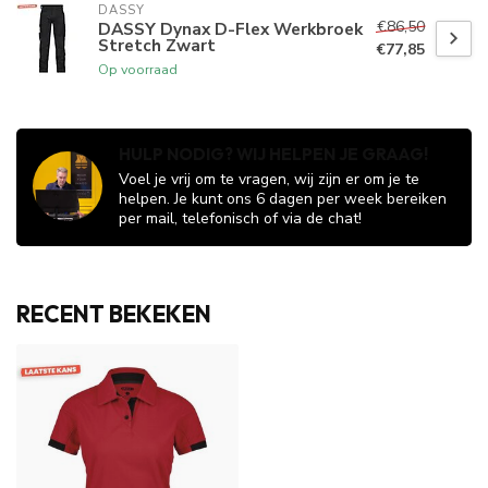
DASSY
€86,50
DASSY Dynax D-Flex Werkbroek
Stretch Zwart
€77,85
Op voorraad
HULP NODIG? WIJ HELPEN JE GRAAG!
Voel je vrij om te vragen, wij zijn er om je te
helpen. Je kunt ons 6 dagen per week bereiken
per mail, telefonisch of via de chat!
RECENT BEKEKEN