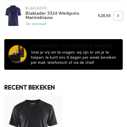
BLAKLADER
Blaklader 3324 Werkpolo
€28,50
Marineblauw
Op voorraad
HULP NODIG? WIJ HELPEN JE GRAAG!
Voel je vrij om te vragen, wij zijn er om je te
helpen. Je kunt ons 6 dagen per week bereiken
per mail, telefonisch of via de chat!
RECENT BEKEKEN