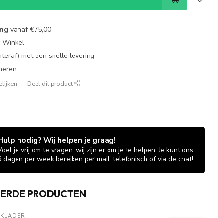
ing
vanaf
€75,00
e Winkel
chteraf) met een snelle levering
neren
lijken
Deel dit product
Hulp nodig? Wij helpen je graag!
Voel je vrij om te vragen, wij zijn er om je te helpen. Je kunt ons
6 dagen per week bereiken per mail, telefonisch of via de chat!
EERDE PRODUCTEN
AKLADER