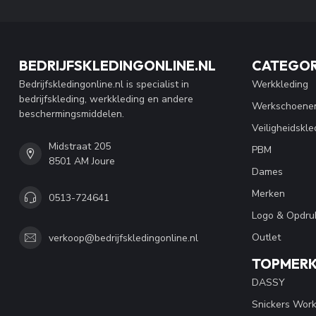
BEDRIJFSKLEDINGONLINE.NL
CATEGOR
Bedrijfskledingonline.nl is specialist in
Werkkleding
bedrijfskleding, werkkleding en andere
Werkschoene
beschermingsmiddelen.
Veiligheidskle
Midstraat 205
PBM
8501 AM Joure
Dames
Merken
0513-724641
Logo & Opdru
Outlet
verkoop@bedrijfskledingonline.nl
TOPMER
DASSY
Snickers Wor