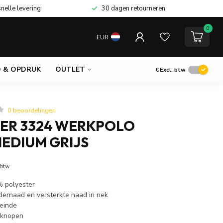
snelle levering
30 dagen retourneren
0
EUR
 & OPDRUK
OUTLET
€
Excl. btw
0 beoordelingen
ER 3324 WERKPOLO
EDIUM GRIJS
 btw
% polyester
dernaad en versterkte naad in nek
einde
 knopen