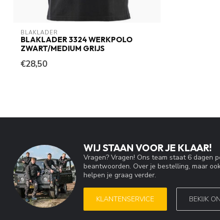
BLAKLADER
BLAKLADER 3324 WERKPOLO
ZWART/MEDIUM GRIJS
€28,50
WIJ STAAN VOOR JE KLAAR!
Vragen? Vragen! Ons team staat 6 dagen pe
beantwoorden. Over je bestelling, maar ook
helpen je graag verder.
KLANTENSERVICE
BEKIJK O