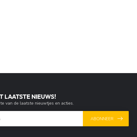
T LAATSTE NIEUWS!
gte van de laatste nieuwtjes en acties.
ABONNEER