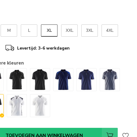
XL
M
L
XXL
3XL
4XL
Levertijd: 3-6 werkdagen
ere kleuren
TOEVOEGEN AAN WINKELWAGEN