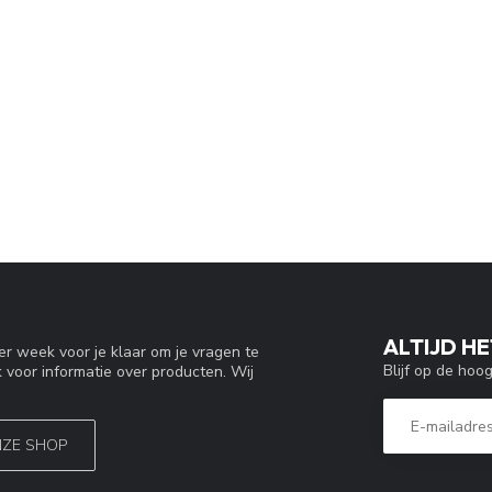
ALTIJD HE
r week voor je klaar om je vragen te
Blijf op de hoo
 voor informatie over producten. Wij
NZE SHOP