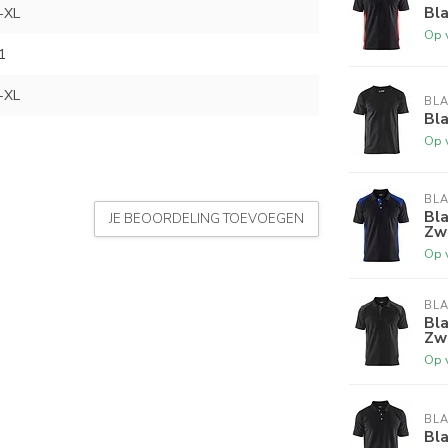
Bl
-XL
Op 
1
-XL
BL
Bla
Op 
BL
Bl
JE BEOORDELING TOEVOEGEN
Zw
Op 
BL
Bl
Zw
Op 
BL
Bl