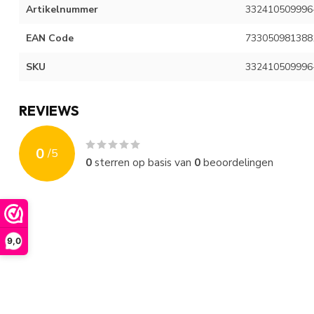
Artikelnummer
332410509996
EAN Code
733050981388
SKU
332410509996
REVIEWS
0
/
5
0
sterren op basis van
0
beoordelingen
9,0