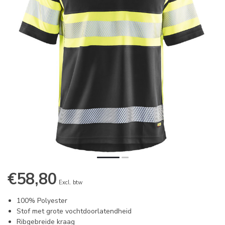
€58,80
Excl. btw
100% Polyester
Stof met grote vochtdoorlatendheid
Ribgebreide kraag