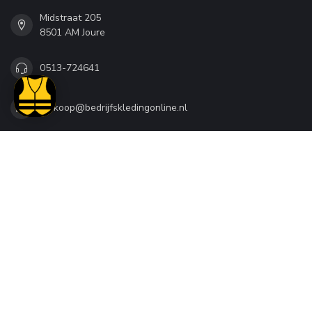
Midstraat 205
8501 AM Joure
0513-724641
verkoop@bedrijfskledingonline.nl
CATEGORIEËN
TOPMERKEN
INFORMATIE
MIJN ACCOUNT