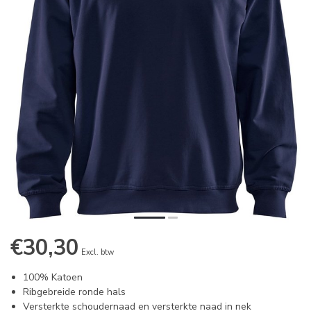
€30,30
Excl. btw
100% Katoen
Ribgebreide ronde hals
Versterkte schoudernaad en versterkte naad in nek