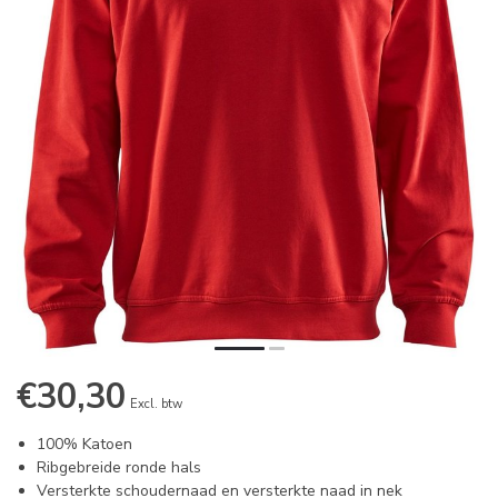
€30,30
Excl. btw
100% Katoen
Ribgebreide ronde hals
Versterkte schoudernaad en versterkte naad in nek