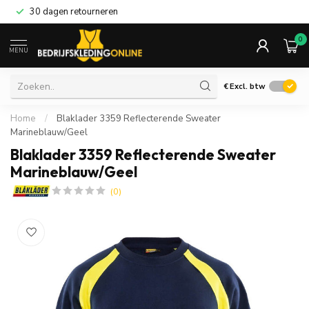
30 dagen retourneren
0
MENU
€
Excl. btw
Home
/
Blaklader 3359 Reflecterende Sweater
Marineblauw/Geel
Blaklader 3359 Reflecterende Sweater
Marineblauw/Geel
(0)