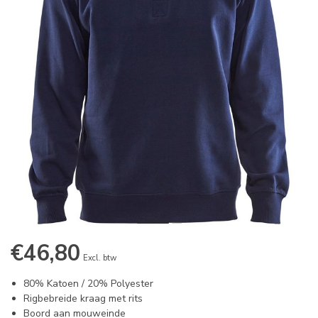
€46,80
Excl. btw
80% Katoen / 20% Polyester
Rigbebreide kraag met rits
Boord aan mouweinde