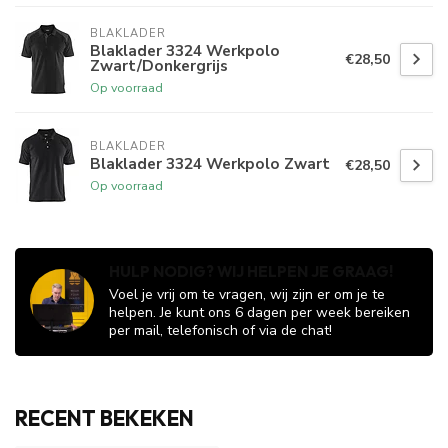
BLAKLADER
Blaklader 3324 Werkpolo
€28,50
Zwart/Donkergrijs
Op voorraad
BLAKLADER
Blaklader 3324 Werkpolo Zwart
€28,50
Op voorraad
HULP NODIG? WIJ HELPEN JE GRAAG!
Voel je vrij om te vragen, wij zijn er om je te
helpen. Je kunt ons 6 dagen per week bereiken
per mail, telefonisch of via de chat!
RECENT BEKEKEN