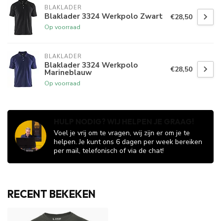
BLAKLADER
Blaklader 3324 Werkpolo Zwart
€28,50
Op voorraad
BLAKLADER
Blaklader 3324 Werkpolo
€28,50
Marineblauw
Op voorraad
HULP NODIG? WIJ HELPEN JE GRAAG!
Voel je vrij om te vragen, wij zijn er om je te
helpen. Je kunt ons 6 dagen per week bereiken
per mail, telefonisch of via de chat!
RECENT BEKEKEN