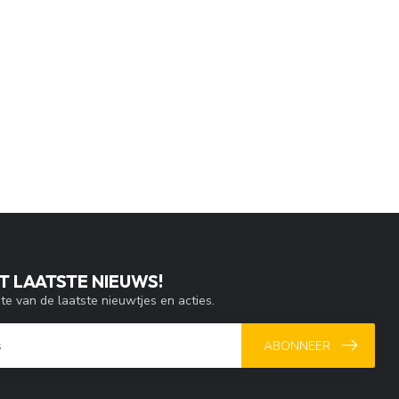
T LAATSTE NIEUWS!
gte van de laatste nieuwtjes en acties.
ABONNEER