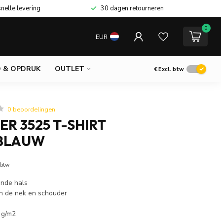
snelle levering
30 dagen retourneren
0
EUR
 & OPDRUK
OUTLET
€
Excl. btw
0 beoordelingen
R 3525 T-SHIRT
BLAUW
 btw
onde hals
in de nek en schouder
 g/m2