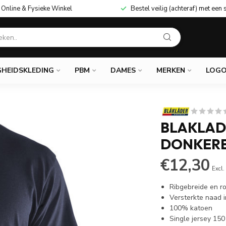
Online & Fysieke Winkel
Bestel veilig (achteraf) met een 
GHEIDSKLEDING
PBM
DAMES
MERKEN
LOGO
BLAKLADE
DONKER
€12,30
Excl.
Ribgebreide en r
Versterkte naad 
100% katoen
Single jersey 150