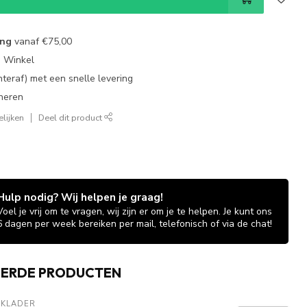
ing
vanaf
€75,00
e Winkel
chteraf) met een snelle levering
neren
lijken
Deel dit product
Hulp nodig? Wij helpen je graag!
Voel je vrij om te vragen, wij zijn er om je te helpen. Je kunt ons
6 dagen per week bereiken per mail, telefonisch of via de chat!
EERDE PRODUCTEN
AKLADER