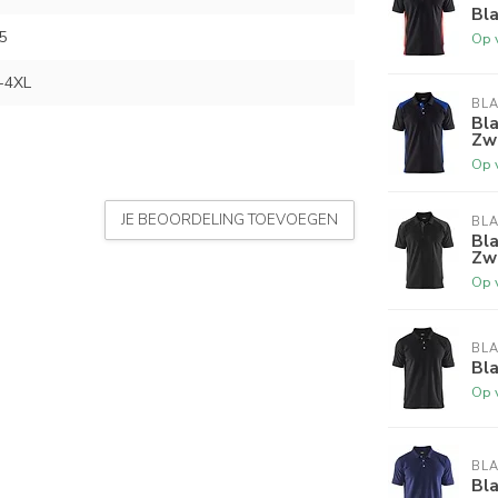
Bl
5
Op 
-4XL
BL
Bl
Zw
Op 
JE BEOORDELING TOEVOEGEN
BL
Bl
Zw
Op 
BL
Bl
Op 
BL
Bl