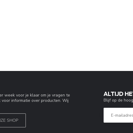
ALTIJD HE
r week voor je klaar om je vragen te
Blijf op de hoo
 voor informatie over producten. Wij
NZE SHOP