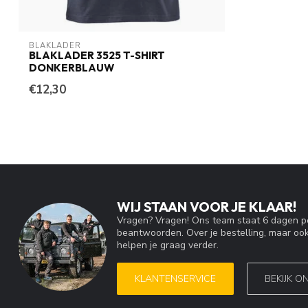
BLAKLADER
BLAKLADER 3525 T-SHIRT
DONKERBLAUW
€12,30
WIJ STAAN VOOR JE KLAAR!
Vragen? Vragen! Ons team staat 6 dagen pe
beantwoorden. Over je bestelling, maar ook
helpen je graag verder.
KLANTENSERVICE
BEKIJK O