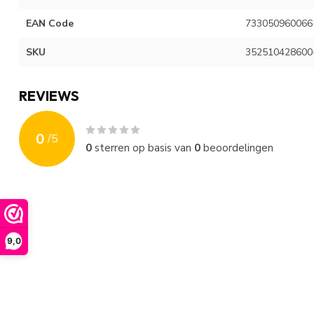
EAN Code
733050960066
SKU
352510428600
REVIEWS
0
/
5
0
sterren op basis van
0
beoordelingen
9,0