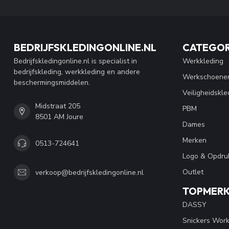
BEDRIJFSKLEDINGONLINE.NL
CATEGOR
Bedrijfskledingonline.nl is specialist in
Werkkleding
bedrijfskleding, werkkleding en andere
Werkschoene
beschermingsmiddelen.
Veiligheidskle
Midstraat 205
PBM
8501 AM Joure
Dames
Merken
0513-724641
Logo & Opdru
Outlet
verkoop@bedrijfskledingonline.nl
TOPMER
DASSY
Snickers Wor