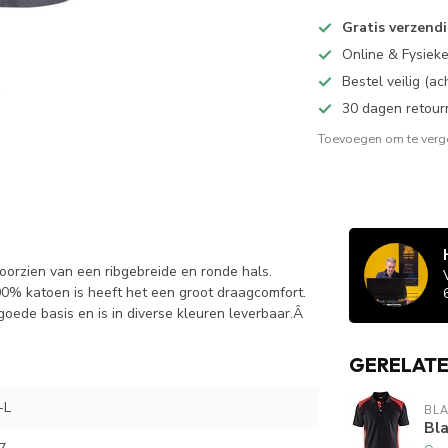
Gratis verzend
Online & Fysiek
Bestel veilig (a
30 dagen retour
Toevoegen om te verge
oorzien van een ribgebreide en ronde hals.
00% katoen is heeft het een groot draagcomfort.
 goede basis en is in diverse kleuren leverbaar.Â
GERELAT
-L
BL
Bl