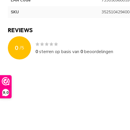
EAN Code
733050960059
SKU
352510429400
REVIEWS
0
/
5
0
sterren op basis van
0
beoordelingen
9,0