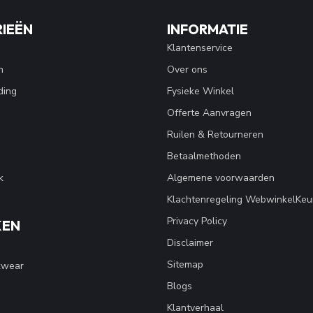
IEËN
INFORMATIE
Klantenservice
n
Over ons
ding
Fysieke Winkel
Offerte Aanvragen
Ruilen & Retourneren
Betaalmethoden
k
Algemene voorwaarden
Klachtenregeling WebwinkelKeu
Privacy Policy
KEN
Disclaimer
Sitemap
kwear
Blogs
Klantverhaal