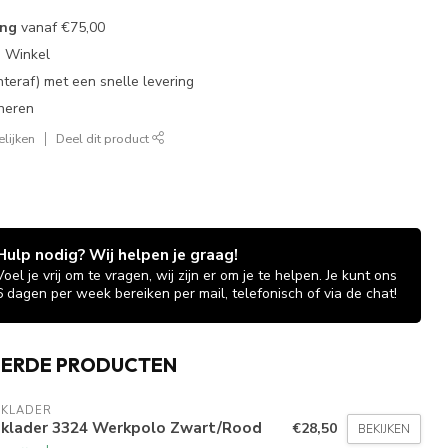
ing
vanaf
€75,00
e Winkel
chteraf) met een snelle levering
neren
lijken
Deel dit product
Hulp nodig? Wij helpen je graag!
Voel je vrij om te vragen, wij zijn er om je te helpen. Je kunt ons
6 dagen per week bereiken per mail, telefonisch of via de chat!
EERDE PRODUCTEN
AKLADER
aklader 3324 Werkpolo Zwart/Rood
€28,50
BEKIJKEN