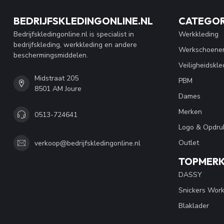
BEDRIJFSKLEDINGONLINE.NL
CATEGOR
Bedrijfskledingonline.nl is specialist in
Werkkleding
bedrijfskleding, werkkleding en andere
Werkschoene
beschermingsmiddelen.
Veiligheidskle
Midstraat 205
PBM
8501 AM Joure
Dames
Merken
0513-724641
Logo & Opdru
Outlet
verkoop@bedrijfskledingonline.nl
TOPMER
DASSY
Snickers Wor
Blaklader