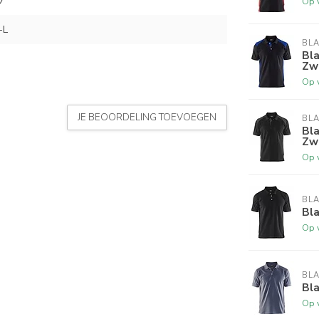
7
Op 
-L
BL
Bl
Zw
Op 
JE BEOORDELING TOEVOEGEN
BL
Bl
Zw
Op 
BL
Bl
Op 
BL
Bla
Op 