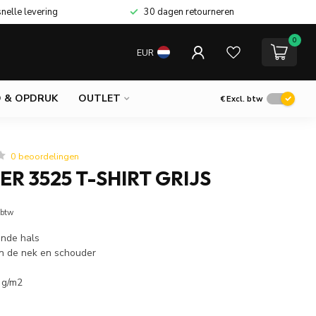
snelle levering
30 dagen retourneren
0
EUR
 & OPDRUK
OUTLET
€
Excl. btw
0 beoordelingen
R 3525 T-SHIRT GRIJS
 btw
onde hals
in de nek en schouder
 g/m2