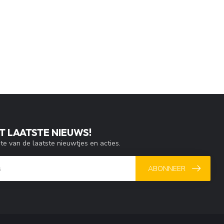
T LAATSTE NIEUWS!
gte van de laatste nieuwtjes en acties.
ABONNEER