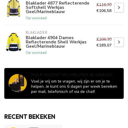
Blaklader 4877 Reflecterende
€116,30
Softshell Werkjas
€106,58
Geel/Marineblauw
Op voorraad
BLAKLADER
Blaklader 4904 Dames
€206,30
Reflecterende Shell Werkjas
€189,07
Geel/Marineblauw
Op voorraad
HULP NODIG? WIJ HELPEN JE GRAAG!
Voel je vrij om te vragen, wij zijn er om je te
helpen. Je kunt ons 6 dagen per week bereiken
per mail, telefonisch of via de chat!
RECENT BEKEKEN