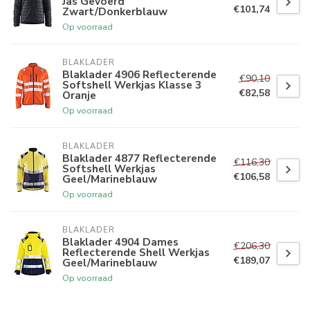
Jas Gevoerd
€101,74
Zwart/Donkerblauw
Op voorraad
BLAKLADER
Blaklader 4906 Reflecterende
€90,10
Softshell Werkjas Klasse 3
€82,58
Oranje
Op voorraad
BLAKLADER
Blaklader 4877 Reflecterende
€116,30
Softshell Werkjas
€106,58
Geel/Marineblauw
Op voorraad
BLAKLADER
Blaklader 4904 Dames
€206,30
Reflecterende Shell Werkjas
€189,07
Geel/Marineblauw
Op voorraad