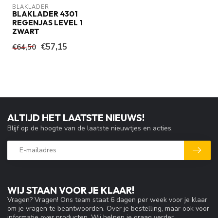
BLAKLADER
BLAKLADER 4301
REGENJAS LEVEL 1
ZWART
€57,15
€64,50
ALTIJD HET LAATSTE NIEUWS!
Blijf op de hoogte van de laatste nieuwtjes en acties.
WIJ STAAN VOOR JE KLAAR!
Vragen? Vragen! Ons team staat 6 dagen per week voor je klaar
om je vragen te beantwoorden. Over je bestelling, maar ook voor
informatie over producten. Wij helpen je graag verder.