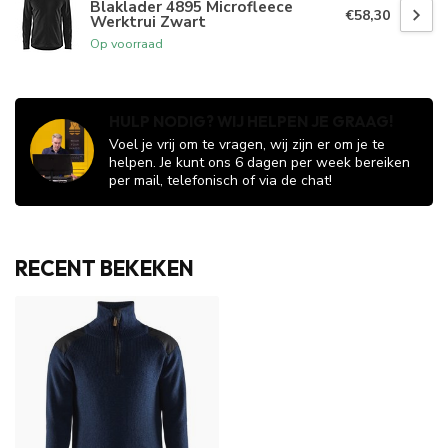
Blaklader 4895 Microfleece
€58,30
Werktrui Zwart
Op voorraad
HULP NODIG? WIJ HELPEN JE GRAAG!
Voel je vrij om te vragen, wij zijn er om je te
helpen. Je kunt ons 6 dagen per week bereiken
per mail, telefonisch of via de chat!
RECENT BEKEKEN