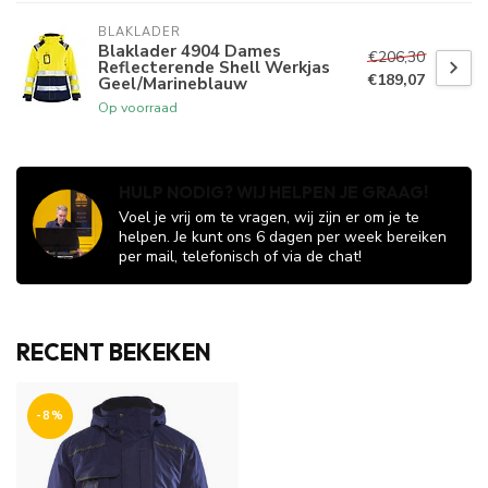
BLAKLADER
Blaklader 4904 Dames
€206,30
Reflecterende Shell Werkjas
€189,07
Geel/Marineblauw
Op voorraad
HULP NODIG? WIJ HELPEN JE GRAAG!
Voel je vrij om te vragen, wij zijn er om je te
helpen. Je kunt ons 6 dagen per week bereiken
per mail, telefonisch of via de chat!
RECENT BEKEKEN
-8%