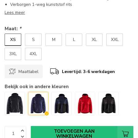
Verborgen 1-weg kunststof rits
Lees meer
Maat:
*
XS
S
M
L
XL
XXL
3XL
4XL
Maattabel
Levertijd: 3-6 werkdagen
Bekijk ook in andere kleuren
TOEVOEGEN AAN
WINKELWAGEN